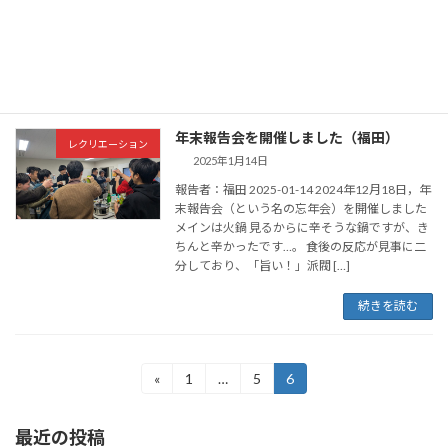
で行われたLOIS研究会に参加してきました．こ
の研究会ではソフトウェア工学やサービスコン
ピューティングについて議論が […]
続きを読む
年末報告会を開催しました（福田）
レクリエーション
2025年1月14日
報告者：福田 2025-01-14 2024年12月18日，年
末報告会（という名の忘年会）を開催しました
メインは火鍋 見るからに辛そうな鍋ですが、き
ちんと辛かったです…。 食後の反応が見事に二
分しており、「旨い！」派閥 […]
続きを読む
投
«
1
…
5
6
固
固
固
定
定
定
稿
ペ
ペ
ペ
最近の投稿
ー
ー
ー
の