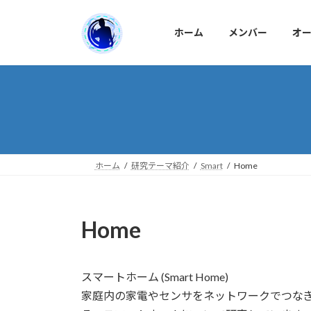
コ
ナ
ン
ビ
ホーム
メンバー
オ
テ
ゲ
ン
ー
ツ
シ
へ
ョ
ス
ン
キ
に
ッ
移
プ
動
ホーム
研究テーマ紹介
Smart
Home
Home
スマートホーム (Smart Home)
家庭内の家電やセンサをネットワークでつなぎ