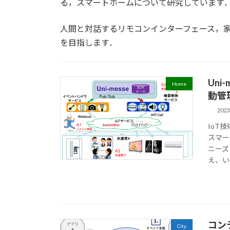
る，スマートホームについて研究しています
人間と対話するリモコンインターフェース，
を目指します．
Un
Home
動管
202
IoT
スマー
ニーズ
え、い
コン
City