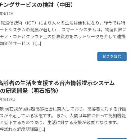
チングサービスの検討（中田）
3年4月5日
情報通信技術（ICT）により人々の生活は便利になり，昨今では特
ートシステムの発展が著しい． スマートシステムは，物理世界に
モノ・コトとクラウド上の計算資源をネットワークを介して連携
加価値サービス（ […]
続きを読む
高齢者の生活を支援する音声情報提示システム
PSの研究開発（明石拓弥）
3年3月29日
景 現在我が国は超高齢社会に突入しており、高齢者に対する介護
スが不足している状態です。 また、人間は年齢に伴って認知機能
と低下するものであり、生活に対する支援が必要となります。
と呼ばれる軽度認知障 […]