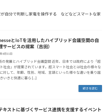
．
家が自分で判断し家電を操作する などなどスマートな家
i-messeとIoTを活用したハイブリッド会議空間の自
理サービスの提案（吉田）
3年4月11日
技術の発展とハイブリッド会議空間 近年、日本では政府により「超
ト社会」が提案されています。超スマート社会とは社会の様々な
に対して、年齢、性別、地域、言語といった様々な違いを乗り越
きいきと快適に暮ら […]
続きを読む
テキストに基づくサービス連携を支援するイベント