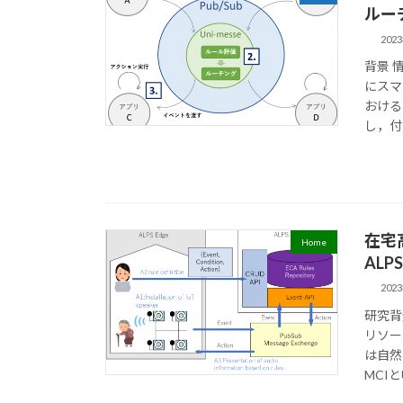
ルー
202
背景 
にスマ
おける
し，付
在宅
Home
AL
202
研究背
リソー
は自然
MCI