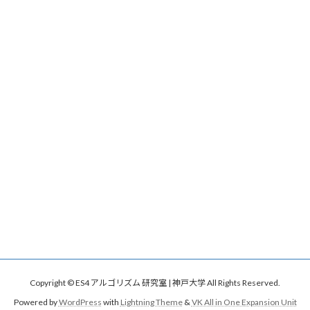
Copyright © ES4 アルゴリズム 研究室 | 神戸大学 All Rights Reserved.
Powered by
WordPress
with
Lightning Theme
&
VK All in One Expansion Unit