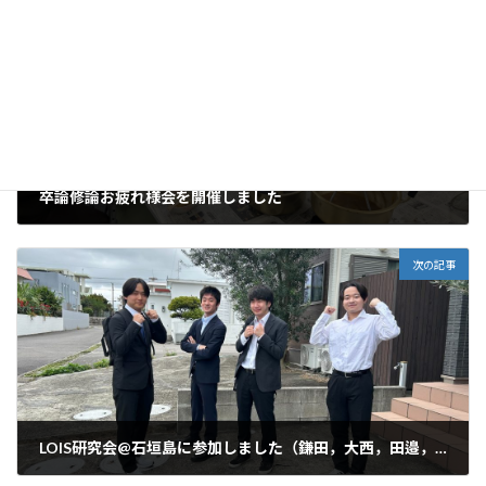
前の記事
卒論修論お疲れ様会を開催しました
2026年2月26日
次の記事
LOIS研究会@石垣島に参加しました（鎌田，大西，田邉，日髙，平野，牧）